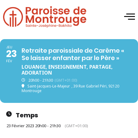
JEU
Retraite paroissiale de Carême «
23
Se laisser enfanter par le Père »
FÉV
LOUANGE, ENSEIGNEMENT, PARTAGE,
ADORATION
20h00 - 21h30
(GMT+01:00)
Saint-Jacques-Le-Majeur
, 39 Rue Gabriel Péri, 92120
Montrouge
Temps
23 Février 2023 20h00 - 21h30
(GMT+01:00)