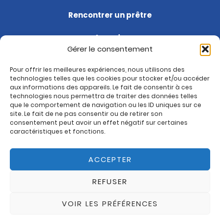
Rencontrer un prêtre
Agenda
Gérer le consentement
Soutenir la paroisse
Pour offrir les meilleures expériences, nous utilisons des
Questions fréquentes
technologies telles que les cookies pour stocker et/ou accéder
aux informations des appareils. Le fait de consentir à ces
Je suis nouveau
technologies nous permettra de traiter des données telles
que le comportement de navigation ou les ID uniques sur ce
site. Le fait de ne pas consentir ou de retirer son
Rejoignez-nous sur :
consentement peut avoir un effet négatif sur certaines
Paroisse de Montrouge
caractéristiques et fonctions.
ACCEPTER
REFUSER
MENTIONS LÉGALES
DESIGN TWID
VOIR LES PRÉFÉRENCES