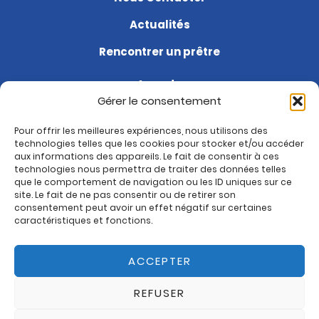
Actualités
Rencontrer un prêtre
Agenda
Gérer le consentement
Soutenir la paroisse
Pour offrir les meilleures expériences, nous utilisons des
Questions fréquentes
technologies telles que les cookies pour stocker et/ou accéder
aux informations des appareils. Le fait de consentir à ces
Je suis nouveau
technologies nous permettra de traiter des données telles
que le comportement de navigation ou les ID uniques sur ce
site. Le fait de ne pas consentir ou de retirer son
Rejoignez-nous sur :
consentement peut avoir un effet négatif sur certaines
Paroisse de Montrouge
caractéristiques et fonctions.
ACCEPTER
REFUSER