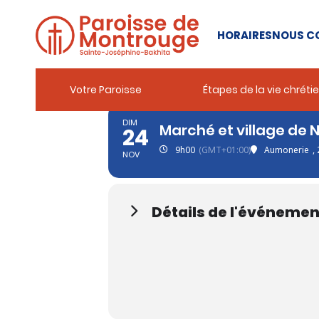
HORAIRES
NOUS C
Votre Paroisse
Étapes de la vie chréti
DIM
Marché et village de No
24
9h00
(GMT+01:00)
Aumonerie
,
NOV
Détails de l'événemen