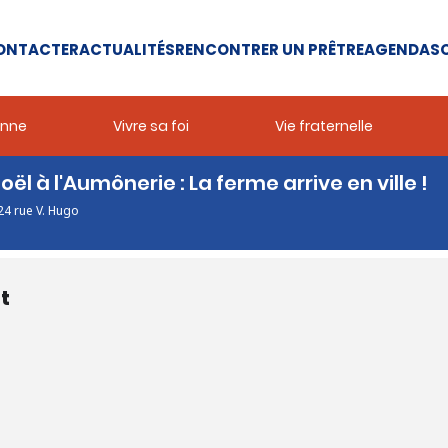
ONTACTER
ACTUALITÉS
RENCONTRER UN PRÊTRE
AGENDA
SO
enne
Vivre sa foi
Vie fraternelle
ël à l'Aumônerie : La ferme arrive en ville !
 24 rue V. Hugo
t