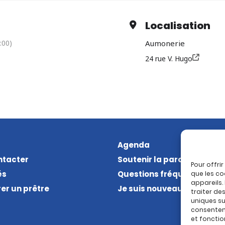
Localisation
:00)
Aumonerie
24 rue V. Hugo
Agenda
ntacter
Soutenir la paroisse
Pour offri
és
Questions fréquentes
que les co
appareils.
er un prêtre
Je suis nouveau
traiter de
uniques sur
consenteme
et fonctio