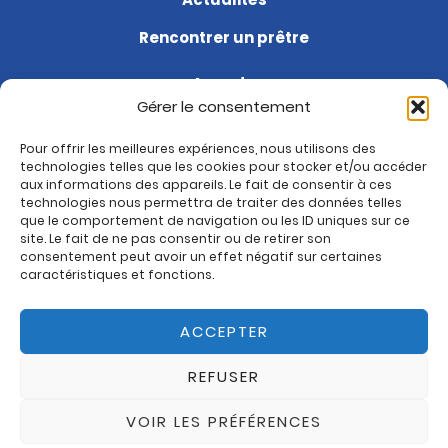
Rencontrer un prêtre
Agenda
Gérer le consentement
Soutenir la paroisse
Pour offrir les meilleures expériences, nous utilisons des
Questions fréquentes
technologies telles que les cookies pour stocker et/ou accéder
aux informations des appareils. Le fait de consentir à ces
Je suis nouveau
technologies nous permettra de traiter des données telles
que le comportement de navigation ou les ID uniques sur ce
site. Le fait de ne pas consentir ou de retirer son
Rejoignez-nous sur :
consentement peut avoir un effet négatif sur certaines
Paroisse de Montrouge
caractéristiques et fonctions.
ACCEPTER
REFUSER
MENTIONS LÉGALES
DESIGN TWID
VOIR LES PRÉFÉRENCES