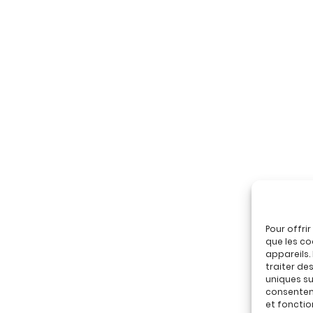
Pour offri
que les co
appareils.
traiter de
uniques sur
consenteme
et fonctio