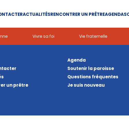
ONTACTER
ACTUALITÉS
RENCONTRER UN PRÊTRE
AGENDA
SO
enne
Vivre sa foi
Vie fraternelle
Agenda
ntacter
Soutenir la paroisse
és
Questions fréquentes
er un prêtre
Je suis nouveau