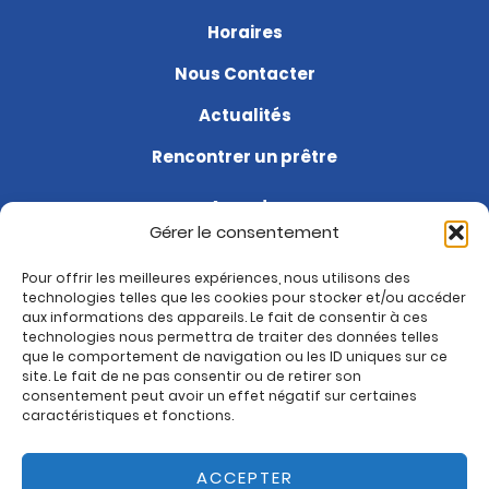
Horaires
Nous Contacter
Actualités
Rencontrer un prêtre
Agenda
Gérer le consentement
Soutenir la paroisse
Pour offrir les meilleures expériences, nous utilisons des
Questions fréquentes
technologies telles que les cookies pour stocker et/ou accéder
aux informations des appareils. Le fait de consentir à ces
Je suis nouveau
technologies nous permettra de traiter des données telles
que le comportement de navigation ou les ID uniques sur ce
site. Le fait de ne pas consentir ou de retirer son
Rejoignez-nous sur :
consentement peut avoir un effet négatif sur certaines
Paroisse de Montrouge
caractéristiques et fonctions.
ACCEPTER