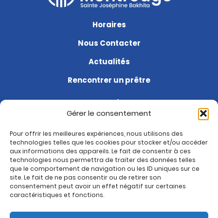
Horaires
Nous Contacter
Actualités
Rencontrer un prêtre
Agenda
Gérer le consentement
Soutenir la paroisse
Pour offrir les meilleures expériences, nous utilisons des
Questions fréquentes
technologies telles que les cookies pour stocker et/ou accéder
aux informations des appareils. Le fait de consentir à ces
Je suis nouveau
technologies nous permettra de traiter des données telles
que le comportement de navigation ou les ID uniques sur ce
site. Le fait de ne pas consentir ou de retirer son
Rejoignez-nous sur :
consentement peut avoir un effet négatif sur certaines
Paroisse de Montrouge
caractéristiques et fonctions.