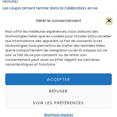
recrute).
Les Loupio aiment rentrer dans la Célébration, en se
présentant avec une petite bougie. Nous en profitons
Gérer le consentement
pour revenir sur l’Evangile de la semaine précédente, de
quel couleur est la chasuble du prêtre …., avant de
Pour offrir les meilleures expériences, nous utilisons des
prendre un temps pour lire l’Evangile du Jour,
technologies telles que les cookies pour stocker et/ou accéder
aux informations des appareils. Le fait de consentir à ces
l’expliquer et colorier.
technologies nous permettra de traiter des données telles
Ils sont ensuite invités à remonter l’Allée Centrale (au
que le comportement de navigation ou les ID uniques sur ce
site. Le fait de ne pas consentir ou de retirer son
moment de la procession des offrandes) pour s’asseoir
consentement peut avoir un effet négatif sur certaines
devant « pour mieux voir » et prendre le temps d’assister
caractéristiques et fonctions.
à la Consécration.
Ils retrouveront leurs parents au moment de la Paix du
ACCEPTER
Christ.
Aucune inscription préalable n’est nécessaire, nous
REFUSER
recherchons des parents bénévoles : n’hésitez pas à
VOIR LES PRÉFÉRENCES
vous faire connaître : bernisolenne@gmail.com
Mentions légales